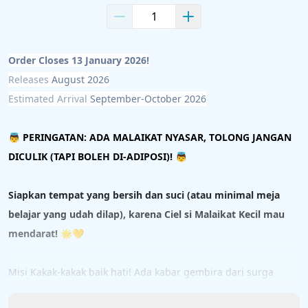
Order Closes 13 January 2026!
Releases 
August 2026
Estimated Arrival 
September-October 2026
👼 PERINGATAN: ADA MALAIKAT NYASAR, TOLONG JANGAN 
DICULIK (TAPI BOLEH DI-ADIPOSI)! 👼
Siapkan tempat yang bersih dan suci (atau minimal meja 
belajar yang udah dilap), karena Ciel si Malaikat Kecil mau 
mendarat!
 🌟💛
Misi Kakak-kakak baik hati! Ada kabar gembira dari surga 
(baca: Good Smile Company). Si Malaikat pirang yang super 